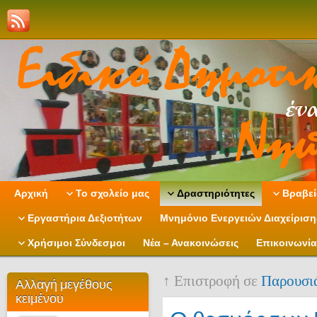
Αρχική
Το σχολείο μας
Δραστηριότητες
Βραβεί
Εργαστήρια Δεξιοτήτων
Μνημόνιο Ενεργειών Διαχείρισ
Χρήσιμοι Σύνδεσμοι
Νέα – Ανακοινώσεις
Επικοινωνία
↑ Επιστροφή σε
Παρουσι
Αλλαγή μεγέθους
κειμένου