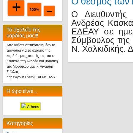
Ο θεσμός των
Ο Διευθυντής 
Ανδρέας Κασκα
Το σχολείο της
ΕΔΕΑΥ σε ημερ
καρδιάς μας!!!
Σύμβουλος της 
Απολαύστε οπτικοποιημένο το
Ν. Χαλκιδικής. 
τραγούδι για το σχολείο της
καρδιάς μας, σε στίχους του κ.
Κασκανιώτη Ανδρέα και μουσική
της Μουσικού μας κ. Λιναρδή
Στέλλας:
https://youtu.be/MjEaO9cE6Vk
Η ώρα είναι ..
Athens
Κατηγορίες