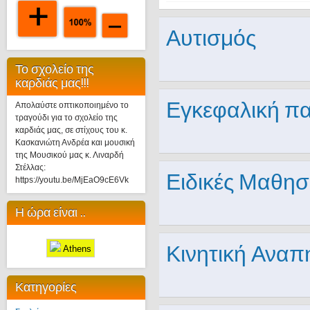
Αυτισμός
Το σχολείο της
καρδιάς μας!!!
Εγκεφαλική π
Απολαύστε οπτικοποιημένο το
τραγούδι για το σχολείο της
καρδιάς μας, σε στίχους του κ.
Κασκανιώτη Ανδρέα και μουσική
της Μουσικού μας κ. Λιναρδή
Στέλλας:
Ειδικές Μαθησ
https://youtu.be/MjEaO9cE6Vk
Η ώρα είναι ..
Κινητική Αναπ
Athens
Κατηγορίες