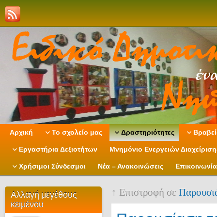
Αρχική
Το σχολείο μας
Δραστηριότητες
Βραβεί
Εργαστήρια Δεξιοτήτων
Μνημόνιο Ενεργειών Διαχείρισ
Χρήσιμοι Σύνδεσμοι
Νέα – Ανακοινώσεις
Επικοινωνία
↑ Επιστροφή σε
Παρουσι
Αλλαγή μεγέθους
κειμένου