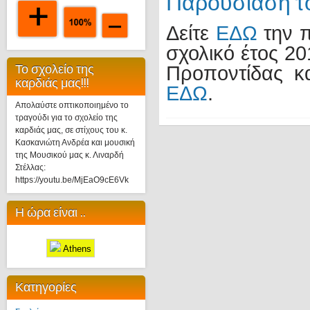
Παρουσίαση το
Δείτε
ΕΔΩ
την π
σχολικό έτος 2
Το σχολείο της
Προποντίδας κα
καρδιάς μας!!!
ΕΔΩ
.
Απολαύστε οπτικοποιημένο το
τραγούδι για το σχολείο της
καρδιάς μας, σε στίχους του κ.
Κασκανιώτη Ανδρέα και μουσική
της Μουσικού μας κ. Λιναρδή
Στέλλας:
https://youtu.be/MjEaO9cE6Vk
Η ώρα είναι ..
Athens
Κατηγορίες