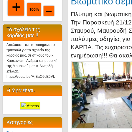
Βιωματικό σεμ
Πλύτιμη και βιωματική
Την Παρασκευή 21/12/
Το σχολείο της
Σταυρού, Μαυρουδή Σ
καρδιάς μας!!!
πολύτιμες οδηγίες για
Απολαύστε οπτικοποιημένο το
ΚΑΡΠΑ. Τις ευχαριστο
τραγούδι για το σχολείο της
ενημέρωση!!! Θα ακολ
καρδιάς μας, σε στίχους του κ.
Κασκανιώτη Ανδρέα και μουσική
της Μουσικού μας κ. Λιναρδή
Στέλλας:
https://youtu.be/MjEaO9cE6Vk
Η ώρα είναι ..
Athens
Κατηγορίες