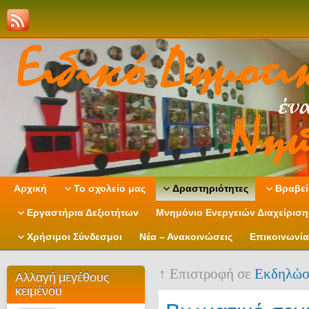
Αρχική
Το σχολείο μας
Δραστηριότητες
Βραβεί
Εργαστήρια Δεξιοτήτων
Μνημόνιο Ενεργειών Διαχείρισ
Χρήσιμοι Σύνδεσμοι
Νέα – Ανακοινώσεις
Επικοινωνία
↑ Επιστροφή σε
Εκδηλώσ
Αλλαγή μεγέθους
κειμένου