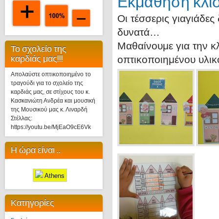
Εκμάθηση κλί
Οι τέσσερις γιαγιάδες
δυνατά…
Μαθαίνουμε για την κ
Το σχολείο της
καρδιάς μας!!!
οπτικοποιημένου υλικ
Απολαύστε οπτικοποιημένο το
τραγούδι για το σχολείο της
καρδιάς μας, σε στίχους του κ.
Κασκανιώτη Ανδρέα και μουσική
της Μουσικού μας κ. Λιναρδή
Στέλλας:
https://youtu.be/MjEaO9cE6Vk
Η ώρα είναι ..
Athens
Κατηγορίες