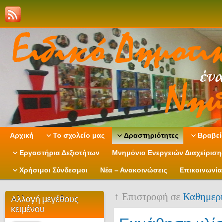
Αρχική
Το σχολείο μας
Δραστηριότητες
Βραβεί
Εργαστήρια Δεξιοτήτων
Μνημόνιο Ενεργειών Διαχείρισ
Χρήσιμοι Σύνδεσμοι
Νέα – Ανακοινώσεις
Επικοινωνία
↑ Επιστροφή σε
Καθημερ
Αλλαγή μεγέθους
κειμένου