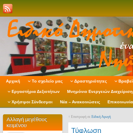
Αρχική
Το σχολείο μας
Δραστηριότητες
Βραβεί
Εργαστήρια Δεξιοτήτων
Μνημόνιο Ενεργειών Διαχείρισ
Χρήσιμοι Σύνδεσμοι
Νέα – Ανακοινώσεις
Επικοινωνία
↑ Επιστροφή σε
Ειδική Αγωγή
Αλλαγή μεγέθους
κειμένου
Τύφλωση