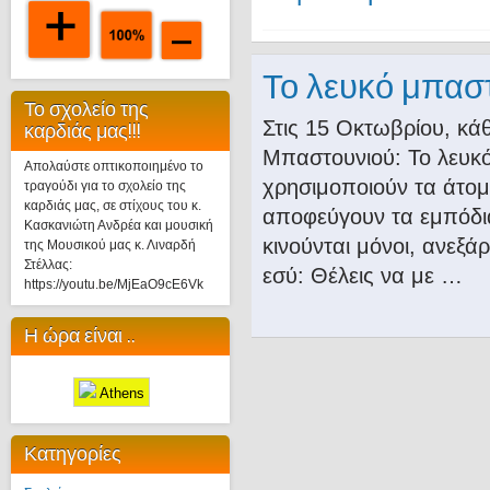
Το λευκό μπασ
Το σχολείο της
Στις 15 Οκτωβρίου, κά
καρδιάς μας!!!
Μπαστουνιού: Το λευκό
Απολαύστε οπτικοποιημένο το
χρησιμοποιούν τα άτομ
τραγούδι για το σχολείο της
καρδιάς μας, σε στίχους του κ.
αποφεύγουν τα εμπόδια
Κασκανιώτη Ανδρέα και μουσική
κινούνται μόνοι, ανεξά
της Μουσικού μας κ. Λιναρδή
Στέλλας:
εσύ: Θέλεις να με …
https://youtu.be/MjEaO9cE6Vk
Η ώρα είναι ..
Athens
Κατηγορίες