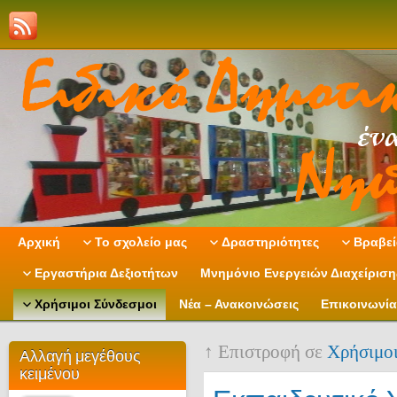
Αρχική
Το σχολείο μας
Δραστηριότητες
Βραβεί
Εργαστήρια Δεξιοτήτων
Μνημόνιο Ενεργειών Διαχείρισ
Χρήσιμοι Σύνδεσμοι
Νέα – Ανακοινώσεις
Επικοινωνία
↑ Επιστροφή σε
Χρήσιμοι
Αλλαγή μεγέθους
κειμένου