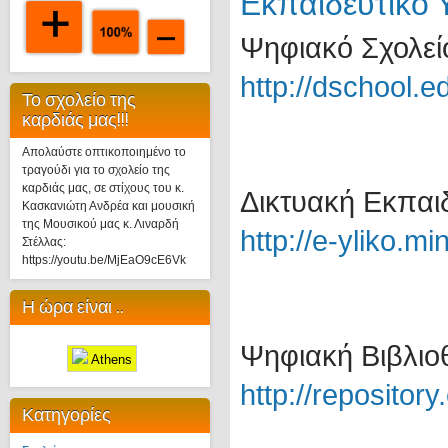
Εκπαιδευτικό 
Ψηφιακό Σχολεί
http://dschool.e
Το σχολείο της
καρδιάς μας!!!
Απολαύστε οπτικοποιημένο το
τραγούδι για το σχολείο της
καρδιάς μας, σε στίχους του κ.
Δικτυακή Εκπαι
Κασκανιώτη Ανδρέα και μουσική
της Μουσικού μας κ. Λιναρδή
http://e-yliko.mi
Στέλλας:
https://youtu.be/MjEaO9cE6Vk
Η ώρα είναι ..
Ψηφιακή Βιβλιο
Athens
http://repository.
Κατηγορίες