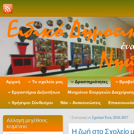
Αρχική
Το σχολείο μας
Δραστηριότητες
Βραβεί
Εργαστήρια Δεξιοτήτων
Μνημόνιο Ενεργειών Διαχείρισ
Χρήσιμοι Σύνδεσμοι
Νέα – Ανακοινώσεις
Επικοινωνία
↑ Επιστροφή σε
Σχολικό Έτος 2016-2017
Αλλαγή μεγέθους
κειμένου
Η ζωή στο Σχολείο μ