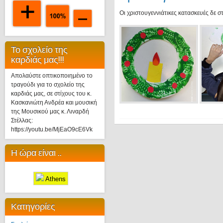
Οι χριστουγεννιάτικες κατασκευές δε σ
Το σχολείο της
καρδιάς μας!!!
Απολαύστε οπτικοποιημένο το
τραγούδι για το σχολείο της
καρδιάς μας, σε στίχους του κ.
Κασκανιώτη Ανδρέα και μουσική
της Μουσικού μας κ. Λιναρδή
Στέλλας:
https://youtu.be/MjEaO9cE6Vk
Η ώρα είναι ..
Athens
Κατηγορίες