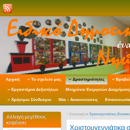
Αρχική
Το σχολείο μας
Δραστηριότητες
Βραβεί
Εργαστήρια Δεξιοτήτων
Μνημόνιο Ενεργειών Διαχείρισ
Χρήσιμοι Σύνδεσμοι
Νέα – Ανακοινώσεις
Επικοινωνία
↑ Επιστροφή σε
Χριστουγεννιάτικες Κατασκε
Αλλαγή μεγέθους
κειμένου
Χριστουγεννιάτικα 