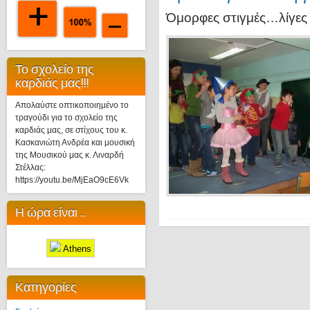
Όμορφες στιγμές…λίγες 
Το σχολείο της
καρδιάς μας!!!
Απολαύστε οπτικοποιημένο το
τραγούδι για το σχολείο της
καρδιάς μας, σε στίχους του κ.
Κασκανιώτη Ανδρέα και μουσική
της Μουσικού μας κ. Λιναρδή
Στέλλας:
https://youtu.be/MjEaO9cE6Vk
Η ώρα είναι ..
Athens
Κατηγορίες