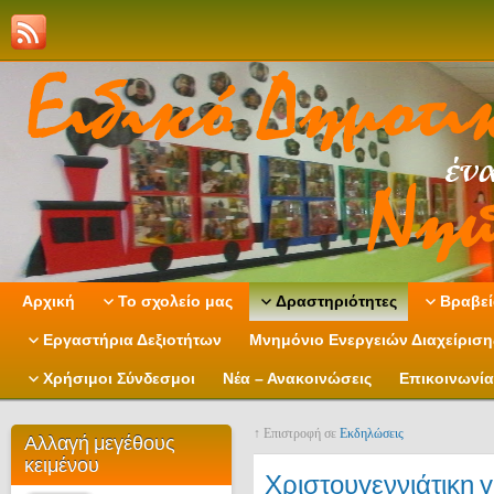
Αρχική
Το σχολείο μας
Δραστηριότητες
Βραβεί
Εργαστήρια Δεξιοτήτων
Μνημόνιο Ενεργειών Διαχείρισ
Χρήσιμοι Σύνδεσμοι
Νέα – Ανακοινώσεις
Επικοινωνία
↑ Επιστροφή σε
Εκδηλώσεις
Αλλαγή μεγέθους
κειμένου
Χριστουγεννιάτικη γ