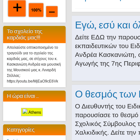
Εγώ, εσύ και ό
Το σχολείο της
Δείτε ΕΔΩ την παρου
καρδιάς μας!!!
εκπαιδευτικών του Ει
Απολαύστε οπτικοποιημένο το
τραγούδι για το σχολείο της
Ανδρέα Κασκανιώτη, σ
καρδιάς μας, σε στίχους του κ.
Αγωγής της 7ης Περιφ
Κασκανιώτη Ανδρέα και μουσική
της Μουσικού μας κ. Λιναρδή
Στέλλας:
https://youtu.be/MjEaO9cE6Vk
Ο θεσμός των
Η ώρα είναι ..
Ο Διευθυντής του Ειδ
Athens
παρουσίασε το θεσμό
Σχολικός Σύμβουλος τ
Κατηγορίες
Χαλκιδικής. Δείτε τη