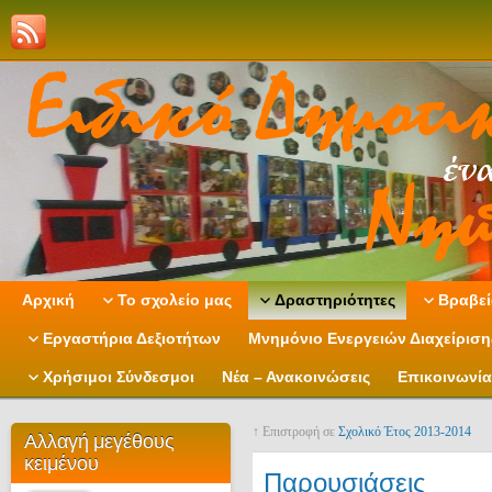
Αρχική
Το σχολείο μας
Δραστηριότητες
Βραβεί
Εργαστήρια Δεξιοτήτων
Μνημόνιο Ενεργειών Διαχείρισ
Χρήσιμοι Σύνδεσμοι
Νέα – Ανακοινώσεις
Επικοινωνία
↑ Επιστροφή σε
Σχολικό Έτος 2013-2014
Αλλαγή μεγέθους
κειμένου
Παρουσιάσεις