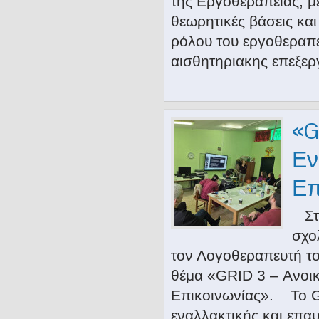
της Εργοθεραπειας, μ
θεωρητικές βάσεις και
ρόλου του εργοθεραπε
αισθητηριακης επεξε
«G
Εν
Επ
Στα
σχο
τον Λογοθεραπευτή το
θέμα «GRID 3 – Ανοι
Επικοινωνίας». Το G
εναλλακτικής και επαυ