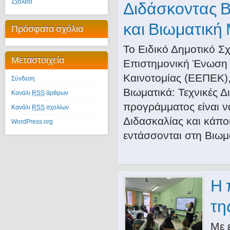
Σχολείο
Διδάσκοντας Β
και Βιωματική
Πρόσφατα σχόλια
Το Ειδικό Δημοτικό Σ
Μεταστοιχεία
Επιστημονική Ένωση 
Καινοτομίας (ΕΕΠΕΚ),
Σύνδεση
Βιωματικά: Τεχνικές 
Κανάλι
RSS
άρθρων
προγράμματος είναι ν
Κανάλι
RSS
σχολίων
Διδασκαλίας και κάπ
WordPress.org
εντάσσονται στη Βιωμ
Η 
τη
Με 