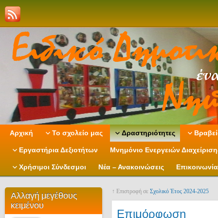
Αρχική
Το σχολείο μας
Δραστηριότητες
Βραβεί
Εργαστήρια Δεξιοτήτων
Μνημόνιο Ενεργειών Διαχείρισ
Χρήσιμοι Σύνδεσμοι
Νέα – Ανακοινώσεις
Επικοινωνία
↑ Επιστροφή σε
Σχολικό Έτος 2024-2025
Αλλαγή μεγέθους
κειμένου
Επιμόρφωση