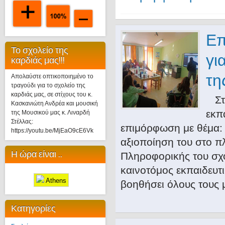
Επ
Το σχολείο της
γι
καρδιάς μας!!!
τη
Απολαύστε οπτικοποιημένο το
τραγούδι για το σχολείο της
καρδιάς μας, σε στίχους του κ.
Στα
Κασκανιώτη Ανδρέα και μουσική
εκπ
της Μουσικού μας κ. Λιναρδή
Στέλλας:
επιμόρφωση με θέμα:
https://youtu.be/MjEaO9cE6Vk
αξιοποίηση του στο πλ
Η ώρα είναι ..
Πληροφορικής του σχο
καινοτόμος εκπαιδευτι
Athens
βοηθήσει όλους τους
Κατηγορίες