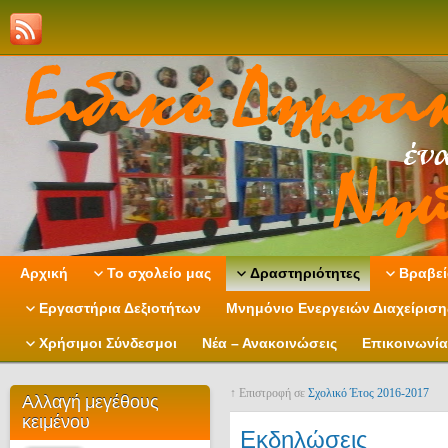
Αρχική
Το σχολείο μας
Δραστηριότητες
Βραβεί
Εργαστήρια Δεξιοτήτων
Μνημόνιο Ενεργειών Διαχείρισ
Χρήσιμοι Σύνδεσμοι
Νέα – Ανακοινώσεις
Επικοινωνία
↑ Επιστροφή σε
Σχολικό Έτος 2016-2017
Αλλαγή μεγέθους
κειμένου
Εκδηλώσεις