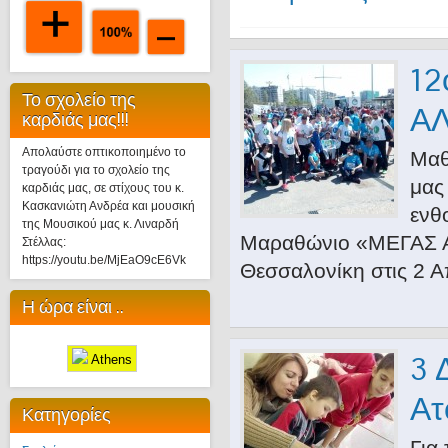
12
Το σχολείο της
Α
καρδιάς μας!!!
Απολαύστε οπτικοποιημένο το
Μαθη
τραγούδι για το σχολείο της
μας
καρδιάς μας, σε στίχους του κ.
Κασκανιώτη Ανδρέα και μουσική
ενθ
της Μουσικού μας κ. Λιναρδή
Μαραθώνιο «ΜΕΓΑΣ 
Στέλλας:
https://youtu.be/MjEaO9cE6Vk
Θεσσαλονίκη στις 2 Α
Η ώρα είναι ..
3 
Athens
Ατ
Κατηγορίες
Για