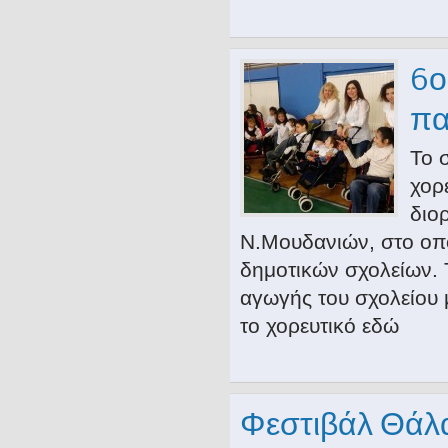
6ο
πα
Το 
χορ
διο
Ν.Μουδανιών, στο οπ
δημοτικών σχολείων. 
αγωγής του σχολείου 
το χορευτικό εδώ
Φεστιβάλ Θάλ