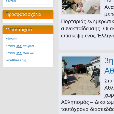
Σχολείο
Ανα
Πρόσφατα σχόλια
με 
Πορταριάς ενημερωτικέ
συνεκπαίδευσης. Οι ε
Μεταστοιχεία
επίσκεψη ενός Έλληνα
Σύνδεση
Κανάλι
RSS
άρθρων
Κανάλι
RSS
σχολίων
3η
WordPress.org
Αθ
Στα
Αθλ
χωρ
Αθλητισμός – Δικαίωμ
ταυτόχρονα διασκεδά