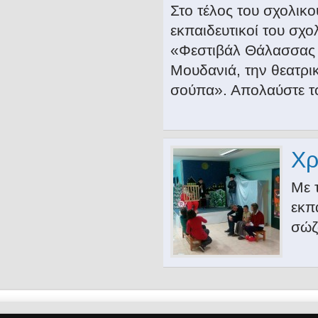
Στο τέλος του σχολικο
εκπαιδευτικοί του σχ
«Φεστιβάλ Θάλασσας 
Μουδανιά, την θεατρ
σούπα». Απολαύστε τ
Χρ
Με 
εκπ
σώζ