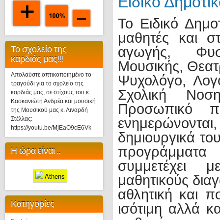
Ειδικό Δημοτι
Το Ειδικό Δημο
μαθητές και σ
Το σχολείο της
αγωγής, Φυσ
καρδιάς μας!!!
Μουσικής, Θεατ
Απολαύστε οπτικοποιημένο το
Ψυχολόγο, Λογ
τραγούδι για το σχολείο της
Σχολική Νοση
καρδιάς μας, σε στίχους του κ.
Κασκανιώτη Ανδρέα και μουσική
Προσωπικό π
της Μουσικού μας κ. Λιναρδή
Στέλλας:
ενημερώνοντα
https://youtu.be/MjEaO9cE6Vk
δημιουργικά του
προγράμματα δ
Η ώρα είναι ..
συμμετέχει μ
μαθητικούς δια
Athens
αθλητική και π
Κατηγορίες
ισότιμη αλλά κ