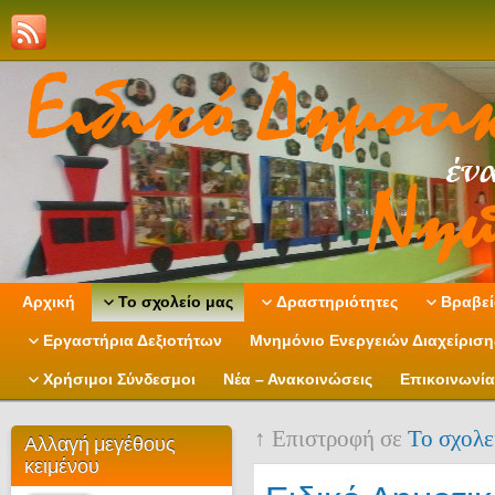
Αρχική
Το σχολείο μας
Δραστηριότητες
Βραβεί
Εργαστήρια Δεξιοτήτων
Μνημόνιο Ενεργειών Διαχείρισ
Χρήσιμοι Σύνδεσμοι
Νέα – Ανακοινώσεις
Επικοινωνία
↑ Επιστροφή σε
Το σχολε
Αλλαγή μεγέθους
κειμένου