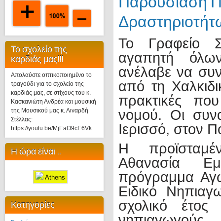
Παρουσίαση Π
Δραστηριοτήτ
Το Γραφείο Σ
Το σχολείο της
αγαπητή όλων
καρδιάς μας!!!
ανέλαβε να συν
Απολαύστε οπτικοποιημένο το
από τη Χαλκιδ
τραγούδι για το σχολείο της
καρδιάς μας, σε στίχους του κ.
πρακτικές που
Κασκανιώτη Ανδρέα και μουσική
της Μουσικού μας κ. Λιναρδή
νομού. Οι συν
Στέλλας:
Ιερισσό, στον Π
https://youtu.be/MjEaO9cE6Vk
Η προϊσταμέ
Η ώρα είναι ..
Αθανασία Εμ
πρόγραμμα Αγω
Athens
Ειδικό Νηπιαγ
σχολικό έτος
Κατηγορίες
νηπιαγωγούς