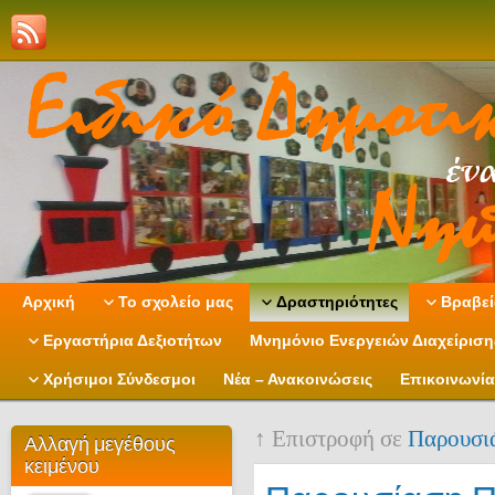
Αρχική
Το σχολείο μας
Δραστηριότητες
Βραβεί
Εργαστήρια Δεξιοτήτων
Μνημόνιο Ενεργειών Διαχείρισ
Χρήσιμοι Σύνδεσμοι
Νέα – Ανακοινώσεις
Επικοινωνία
↑ Επιστροφή σε
Παρουσι
Αλλαγή μεγέθους
κειμένου