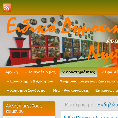
Αρχική
Το σχολείο μας
Δραστηριότητες
Βραβεί
Εργαστήρια Δεξιοτήτων
Μνημόνιο Ενεργειών Διαχείρισ
Χρήσιμοι Σύνδεσμοι
Νέα – Ανακοινώσεις
Επικοινωνία
↑ Επιστροφή σε
Εκδηλώσ
Αλλαγή μεγέθους
κειμένου