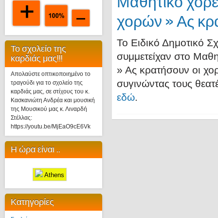
Μαθητικό χορ
χορών » Ας κρ
Το Ειδικό Δημοτικό Σ
Το σχολείο της
συμμετείχαν στο Μαθ
καρδιάς μας!!!
» Ας κρατήσουν οι χο
Απολαύστε οπτικοποιημένο το
συγινώντας τους θεατ
τραγούδι για το σχολείο της
καρδιάς μας, σε στίχους του κ.
εδώ
.
Κασκανιώτη Ανδρέα και μουσική
της Μουσικού μας κ. Λιναρδή
Στέλλας:
https://youtu.be/MjEaO9cE6Vk
Η ώρα είναι ..
Athens
Κατηγορίες