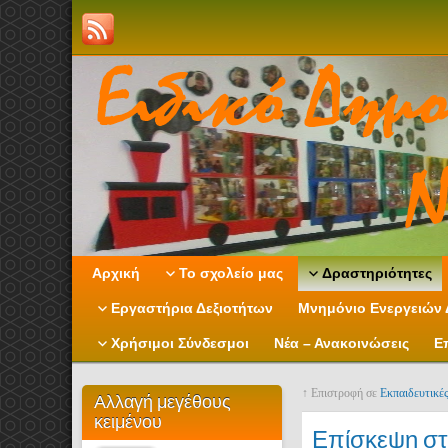
Αρχική
Το σχολείο μας
Δραστηριότητες
Εργαστήρια Δεξιοτήτων
Μνημόνιο Ενεργειών 
Χρήσιμοι Σύνδεσμοι
Νέα – Ανακοινώσεις
Ε
↑ Επιστροφή σε
Εκπαιδευτικές
Αλλαγή μεγέθους
κειμένου
Επίσκεψη στ