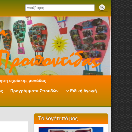
ηση σχολικής μονάδας
ος
Προγράμματα Σπουδών
Ειδική Αγωγή
Tο λογότυπό μας