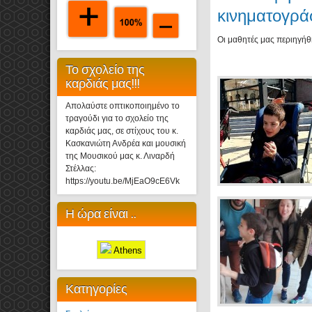
κινηματογρ
Οι μαθητές μας περιηγή
Το σχολείο της
καρδιάς μας!!!
Απολαύστε οπτικοποιημένο το
τραγούδι για το σχολείο της
καρδιάς μας, σε στίχους του κ.
Κασκανιώτη Ανδρέα και μουσική
της Μουσικού μας κ. Λιναρδή
Στέλλας:
https://youtu.be/MjEaO9cE6Vk
Η ώρα είναι ..
Athens
Κατηγορίες