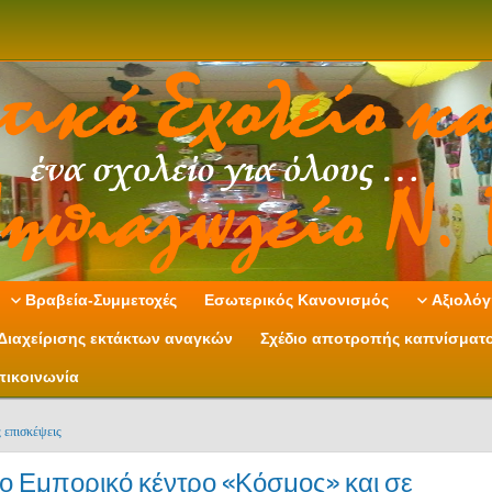
Βραβεία-Συμμετοχές
Εσωτερικός Κανονισμός
Αξιολόγ
Διαχείρισης εκτάκτων αναγκών
Σχέδιο αποτροπής καπνίσματ
πικοινωνία
 επισκέψεις
ο Εμπορικό κέντρο «Κόσμος» και σε