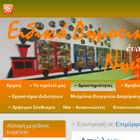
Αρχική
Το σχολείο μας
Δραστηριότητες
Βραβεί
Εργαστήρια Δεξιοτήτων
Μνημόνιο Ενεργειών Διαχείρισ
Χρήσιμοι Σύνδεσμοι
Νέα – Ανακοινώσεις
Επικοινωνία
↑ Επιστροφή σε
Επιμόρφ
Αλλαγή μεγέθους
κειμένου