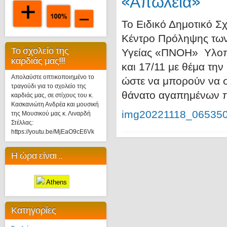
«Απώλεια»
Το Ειδικό Δημοτικό Σ
Κέντρο Πρόληψης των
Το σχολείο της
Υγείας «ΠΝΟΗ» Υλοπο
καρδιάς μας!!!
και 17/11 με θέμα τη
Απολαύστε οπτικοποιημένο το
ώστε να μπορούν να σ
τραγούδι για το σχολείο της
θάνατο αγαπημένων π
καρδιάς μας, σε στίχους του κ.
Κασκανιώτη Ανδρέα και μουσική
img20221118_06535
της Μουσικού μας κ. Λιναρδή
Στέλλας:
https://youtu.be/MjEaO9cE6Vk
Η ώρα είναι ..
Athens
Κατηγορίες