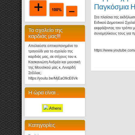
Παγκόσμια Η
Στα πλαίσια της εκδήλωσ
Ειδικού Δημοτικού Σχολε
εκφράζοντας τον τρόπο μ
Το σχολείο της
συνομηλίκους τους για 
καρδιάς μας!!!
Απολαύστε οπτικοποιημένο το
https://www.youtube.co
τραγούδι για το σχολείο της
καρδιάς μας, σε στίχους του κ.
Κασκανιώτη Ανδρέα και μουσική
της Μουσικού μας κ. Λιναρδή
Στέλλας:
https://youtu.be/MjEaO9cE6Vk
Η ώρα είναι ..
Athens
Κατηγορίες