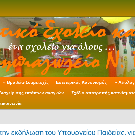
Βραβεία-Συμμετοχές
Εσωτερικός Κανονισμός
Αξιολόγ
Διαχείρισης εκτάκτων αναγκών
Σχέδιο αποτροπής καπνίσματ
πικοινωνία
ην εκδήλωση του Υπουργείου Παιδείας, γι