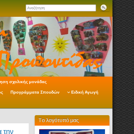
ηση σχολικής μονάδας
ος
Προγράμματα Σπουδών
Ειδική Αγωγή
Tο λογότυπό μας
α την