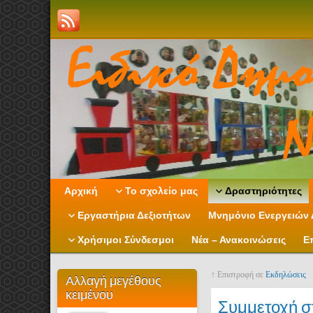
Αρχική
Το σχολείο μας
Δραστηριότητες
Εργαστήρια Δεξιοτήτων
Μνημόνιο Ενεργειών 
Χρήσιμοι Σύνδεσμοι
Νέα – Ανακοινώσεις
Ε
↑ Επιστροφή σε
Εκδηλώσεις
Αλλαγή μεγέθους
κειμένου
Συμμετοχή στ