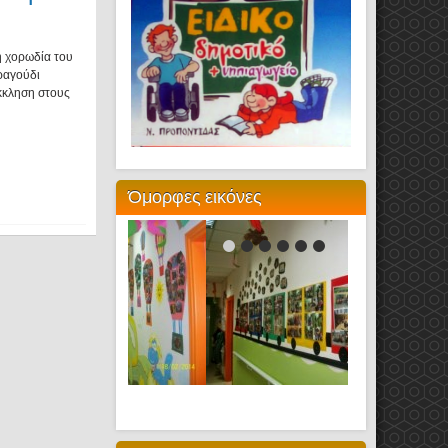
η χορωδία του
ραγούδι
έκκληση στους
Όμορφες εικόνες