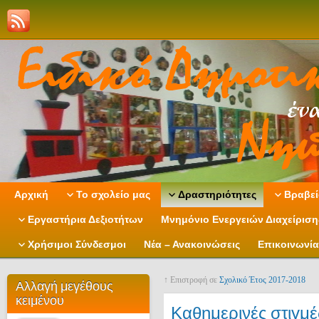
Αρχική
Το σχολείο μας
Δραστηριότητες
Βραβεί
Εργαστήρια Δεξιοτήτων
Μνημόνιο Ενεργειών Διαχείρισ
Χρήσιμοι Σύνδεσμοι
Νέα – Ανακοινώσεις
Επικοινωνία
↑ Επιστροφή σε
Σχολικό Έτος 2017-2018
Αλλαγή μεγέθους
κειμένου
Καθημερινές στιγμέ