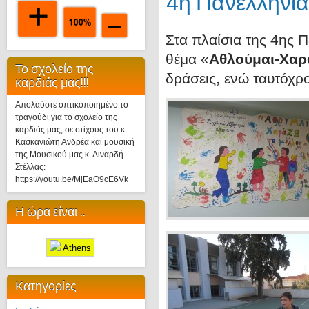
4η Πανελλήνια
Στα πλαίσια της 4ης 
θέμα «
Αθλούμαι-Χαρ
Το σχολείο της
δράσεις, ενώ ταυτόχ
καρδιάς μας!!!
Απολαύστε οπτικοποιημένο το
τραγούδι για το σχολείο της
καρδιάς μας, σε στίχους του κ.
Κασκανιώτη Ανδρέα και μουσική
της Μουσικού μας κ. Λιναρδή
Στέλλας:
https://youtu.be/MjEaO9cE6Vk
Η ώρα είναι ..
Athens
Κατηγορίες