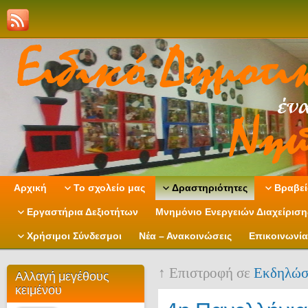
Αρχική
Το σχολείο μας
Δραστηριότητες
Βραβεί
Εργαστήρια Δεξιοτήτων
Μνημόνιο Ενεργειών Διαχείρισ
Χρήσιμοι Σύνδεσμοι
Νέα – Ανακοινώσεις
Επικοινωνία
↑ Επιστροφή σε
Εκδηλώσ
Αλλαγή μεγέθους
κειμένου