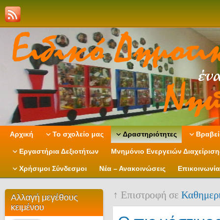
Αρχική
Το σχολείο μας
Δραστηριότητες
Βραβεί
Εργαστήρια Δεξιοτήτων
Μνημόνιο Ενεργειών Διαχείρισ
Χρήσιμοι Σύνδεσμοι
Νέα – Ανακοινώσεις
Επικοινωνία
↑ Επιστροφή σε
Καθημερι
Αλλαγή μεγέθους
κειμένου