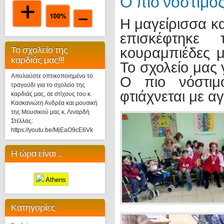
Ο πιο νόστιμο
Η μαγείρισσα κ
επισκέφτηκε
Το σχολείο της
κουραμπιέδες μ
καρδιάς μας!!!
Το σχολείο μας
Απολαύστε οπτικοποιημένο το
Ο πιο νόστιμ
τραγούδι για το σχολείο της
φτιάχνεται με α
καρδιάς μας, σε στίχους του κ.
Κασκανιώτη Ανδρέα και μουσική
της Μουσικού μας κ. Λιναρδή
Στέλλας:
https://youtu.be/MjEaO9cE6Vk
Η ώρα είναι ..
Athens
Κατηγορίες