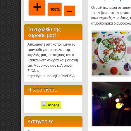
Οι μαθητές μέσα σε χρισ
τριών βιωματικών εργαστ
καλλιτεχνικές συνθέσεις,
ατμοσφαιρικά διαμορφωμ
Το σχολείο της
καρδιάς μας!!!
Απολαύστε οπτικοποιημένο το
τραγούδι για το σχολείο της
καρδιάς μας, σε στίχους του κ.
Κασκανιώτη Ανδρέα και μουσική
της Μουσικού μας κ. Λιναρδή
Στέλλας:
https://youtu.be/MjEaO9cE6Vk
Η ώρα είναι ..
Athens
Κατηγορίες