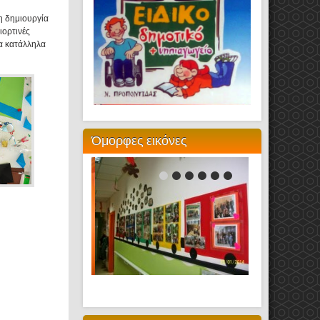
η δημιουργία
ιορτινές
ια κατάλληλα
Όμορφες εικόνες