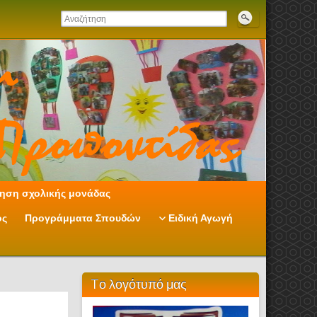
ηση σχολικής μονάδας
ος
Προγράμματα Σπουδών
Ειδική Αγωγή
Tο λογότυπό μας