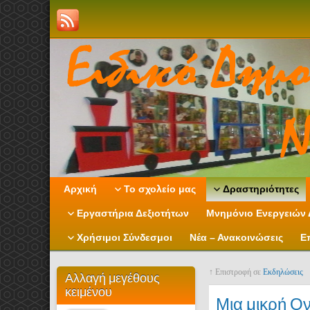
Αρχική
Το σχολείο μας
Δραστηριότητες
Εργαστήρια Δεξιοτήτων
Μνημόνιο Ενεργειών 
Χρήσιμοι Σύνδεσμοι
Νέα – Ανακοινώσεις
Ε
↑ Επιστροφή σε
Εκδηλώσεις
Αλλαγή μεγέθους
κειμένου
Μια μικρή Ο