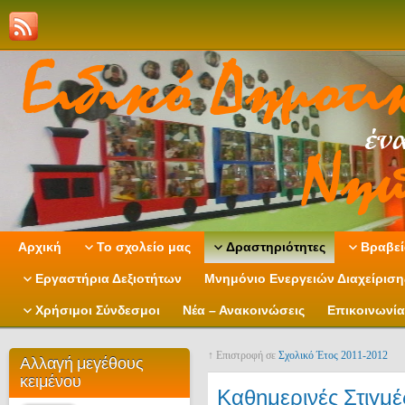
Αρχική
Το σχολείο μας
Δραστηριότητες
Βραβεί
Εργαστήρια Δεξιοτήτων
Μνημόνιο Ενεργειών Διαχείρισ
Χρήσιμοι Σύνδεσμοι
Νέα – Ανακοινώσεις
Επικοινωνία
↑ Επιστροφή σε
Σχολικό Έτος 2011-2012
Αλλαγή μεγέθους
κειμένου
Καθημερινές Στιγμέ