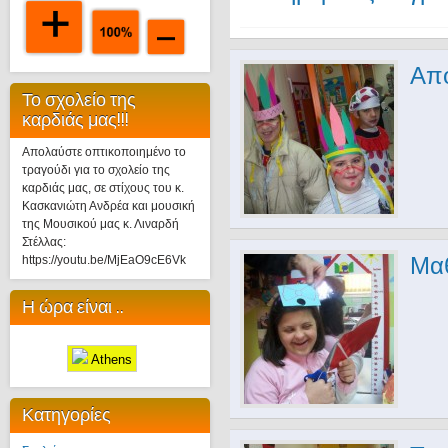
Από
Το σχολείο της
καρδιάς μας!!!
Απολαύστε οπτικοποιημένο το
τραγούδι για το σχολείο της
καρδιάς μας, σε στίχους του κ.
Κασκανιώτη Ανδρέα και μουσική
της Μουσικού μας κ. Λιναρδή
Στέλλας:
Μαθ
https://youtu.be/MjEaO9cE6Vk
Η ώρα είναι ..
Athens
Κατηγορίες