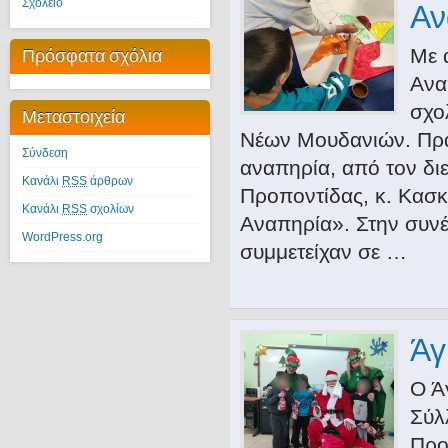
Σχολείο
Αν
Πρόσφατα σχόλια
Με 
Ανα
σχο
Μεταστοιχεία
Νέων Μουδανιών. Πρα
Σύνδεση
αναπηρία, από τον δι
Κανάλι
RSS
άρθρων
Προποντίδας, κ. Κασκ
Κανάλι
RSS
σχολίων
Αναπηρία». Στην συνέχ
WordPress.org
συμμετείχαν σε …
Άγ
Ο Ά
Σύλ
Προ