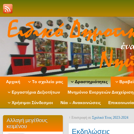
Αρχική
Το σχολείο μας
Δραστηριότητες
Βραβεί
Εργαστήρια Δεξιοτήτων
Μνημόνιο Ενεργειών Διαχείρισ
Χρήσιμοι Σύνδεσμοι
Νέα – Ανακοινώσεις
Επικοινωνία
↑ Επιστροφή σε
Σχολικό Έτος 2023-2024
Αλλαγή μεγέθους
κειμένου
Εκδηλώσεις