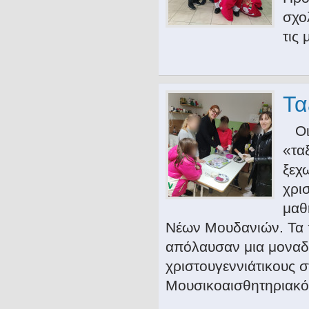
σχο
τις
Τα
Οι 
«τα
ξεχ
χρισ
μαθ
Νέων Μουδανιών. Τα π
απόλαυσαν μια μοναδ
χριστουγεννιάτικους 
Μουσικοαισθητηριακ