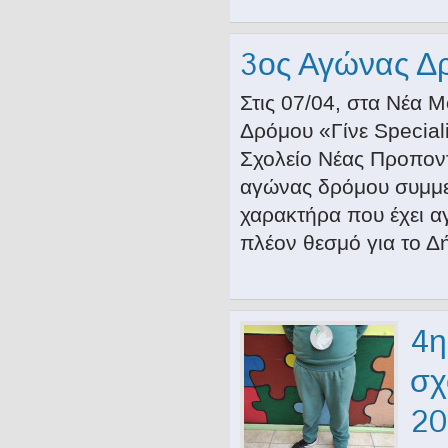
3ος Αγώνας Δρό
Στις 07/04, στα Νέα 
Δρόμου «Γίνε Special
Σχολείο Νέας Προποντ
αγώνας δρόμου συμμετ
χαρακτήρα που έχει αγ
πλέον θεσμό για το Δ
4η
σχ
20