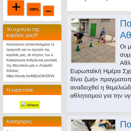
Πα
Το σχολείο της
Αθ
καρδιάς μας!!!
Απολαύστε οπτικοποιημένο το
Οι 
τραγούδι για το σχολείο της
συμ
καρδιάς μας, σε στίχους του κ.
Κασκανιώτη Ανδρέα και μουσική
Αθλ
της Μουσικού μας κ. Λιναρδή
Ευρωπαϊκή Ημέρα Σχο
Στέλλας:
https://youtu.be/MjEaO9cE6Vk
δίνει ζωή» πραγματοπ
αναδειχθεί η θεμελιώ
Η ώρα είναι ..
αθλητισμού για την υγ
Athens
Κατηγορίες
Πα