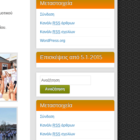
Μεταστοιχεία
ημοτικού
Σύνδεση
Κανάλι
RSS
άρθρων
ίου.
Κανάλι
RSS
σχολίων
WordPress.org
Επισκέψεις από 5-1-2015
Αναζήτηση
Μεταστοιχεία
Σύνδεση
Κανάλι
RSS
άρθρων
Κανάλι
RSS
σχολίων