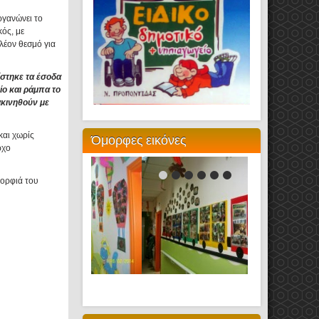
ργανώνει το
ός, με
πλέον θεσμό για
ίστηκε τα έσοδα
ίο και ράμπα το
ακινηθούν με
και χωρίς
Όμορφες εικόνες
ρχο
μορφιά του