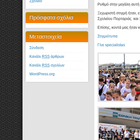
Σχολείο
Ρυθμό στην μεγάλη αυτή
Ξεχωριστή στιγμή ήταν, ε
Πρόσφατα σχόλια
Σχολείου Πορταριάς και
Επίσης, κοντά μας ήταν κ
Μεταστοιχεία
Στιγμιότυπα
Γίνε specialistas
Σύνδεση
Κανάλι
RSS
άρθρων
Κανάλι
RSS
σχολίων
WordPress.org