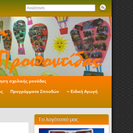
ηση σχολικής μονάδας
ος
Προγράμματα Σπουδών
Ειδική Αγωγή
Tο λογότυπό μας