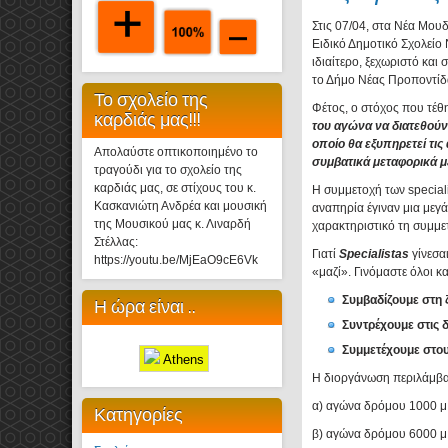
Στις 07/04, στα Νέα Μου
Ειδικό Δημοτικό Σχολείο
ιδιαίτερο, ξεχωριστό και
το Δήμο Νέας Προποντίδ
Το σχολείο της
Φέτος, ο στόχος που τέθ
καρδιάς μας!!!
του αγώνα να διατεθούν
οποίο θα εξυπηρετεί τι
Απολαύστε οπτικοποιημένο το
συμβατικά μεταφορικά μ
τραγούδι για το σχολείο της
καρδιάς μας, σε στίχους του κ.
Η συμμετοχή των speciali
Κασκανιώτη Ανδρέα και μουσική
αναπηρία έγιναν μια μεγ
της Μουσικού μας κ. Λιναρδή
χαρακτηριστικό τη συμμε
Στέλλας:
Γιατί
Specialistas
γίνεσα
https://youtu.be/MjEaO9cE6Vk
«μαζί». Γινόμαστε όλοι κα
Συμβαδίζουμε στη
Η ώρα είναι ..
Συντρέχουμε στις 
Συμμετέχουμε στο
Athens
Η διοργάνωση περιλάμβα
α) αγώνα δρόμου 1000 μ 
Κατηγορίες
β) αγώνα δρόμου 6000 μ 