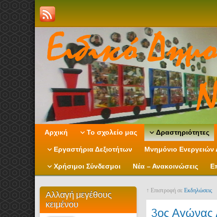
Αρχική
Το σχολείο μας
Δραστηριότητες
Εργαστήρια Δεξιοτήτων
Μνημόνιο Ενεργειών 
Χρήσιμοι Σύνδεσμοι
Νέα – Ανακοινώσεις
Ε
↑ Επιστροφή σε
Εκδηλώσεις
Αλλαγή μεγέθους
κειμένου
3ος Αγώνας Δ