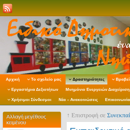
Αρχική
Το σχολείο μας
Δραστηριότητες
Βραβεί
Εργαστήρια Δεξιοτήτων
Μνημόνιο Ενεργειών Διαχείρισ
Χρήσιμοι Σύνδεσμοι
Νέα – Ανακοινώσεις
Επικοινωνία
↑ Επιστροφή σε
Συνεκπα
Αλλαγή μεγέθους
κειμένου