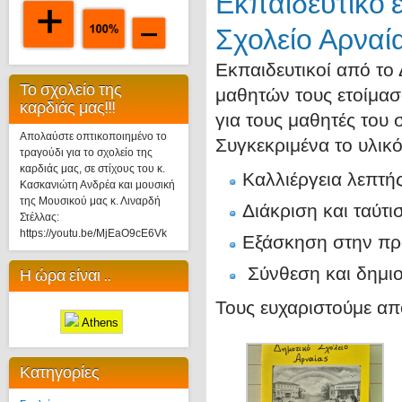
Εκπαιδευτικό 
Σχολείο Αρναί
Εκπαιδευτικοί από το 
Το σχολείο της
μαθητών τους ετοίμασ
καρδιάς μας!!!
για τους μαθητές του 
Απολαύστε οπτικοποιημένο το
Συγκεκριμένα το υλικ
τραγούδι για το σχολείο της
καρδιάς μας, σε στίχους του κ.
Καλλιέργεια λεπτής
Κασκανιώτη Ανδρέα και μουσική
της Μουσικού μας κ. Λιναρδή
Διάκριση και ταύτ
Στέλλας:
https://youtu.be/MjEaO9cE6Vk
Εξάσκηση στην πρ
Σύνθεση και δημιο
Η ώρα είναι ..
Τους ευχαριστούμε απ
Athens
Κατηγορίες