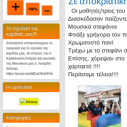
Σε αποκριάτικ
Οι μαθητές/τρεις του
Διασκέδασαν παίζοντα
Μουσικά στεφάνια
Το σχολείο της
καρδιάς μας!!!
Φτιάξε γρήγορα τον 
Χρωματιστό πανί
Απολαύστε οπτικοποιημένο το
τραγούδι για το σχολείο της
Τρέχω με το στεφάνι 
καρδιάς μας, σε στίχους του κ.
Επίσης, χόρεψαν στο 
Κασκανιώτη Ανδρέα και μουσική
της Μουσικού μας κ. Λιναρδή
χαρταετό !!!!
Στέλλας:
Περάσαμε τέλεια!!!!
https://youtu.be/MjEaO9cE6Vk
Η ώρα είναι ..
Athens
Κατηγορίες