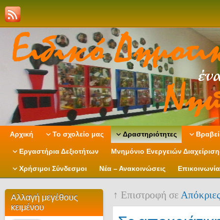
Αρχική
Το σχολείο μας
Δραστηριότητες
Βραβεί
Εργαστήρια Δεξιοτήτων
Μνημόνιο Ενεργειών Διαχείρισ
Χρήσιμοι Σύνδεσμοι
Νέα – Ανακοινώσεις
Επικοινωνία
↑ Επιστροφή σε
Απόκριε
Αλλαγή μεγέθους
κειμένου