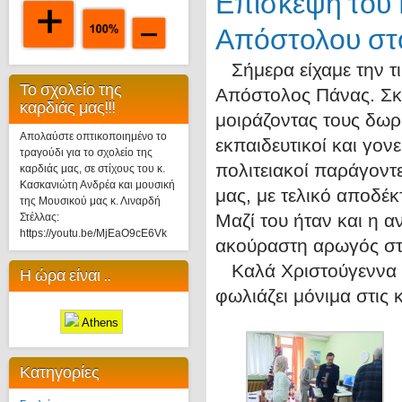
Επίσκεψη του 
Απόστολου στο
Σήμερα είχαμε την τι
Το σχολείο της
Απόστολος Πάνας. Σκ
καρδιάς μας!!!
μοιράζοντας τους δωρά
Απολαύστε οπτικοποιημένο το
εκπαιδευτικοί και γον
τραγούδι για το σχολείο της
πολιτειακοί παράγοντ
καρδιάς μας, σε στίχους του κ.
Κασκανιώτη Ανδρέα και μουσική
μας, με τελικό αποδέκ
της Μουσικού μας κ. Λιναρδή
Μαζί του ήταν και η 
Στέλλας:
https://youtu.be/MjEaO9cE6Vk
ακούραστη αρωγός στη
Καλά Χριστούγεννα κ
Η ώρα είναι ..
φωλιάζει μόνιμα στις 
Athens
Κατηγορίες