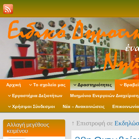
Αρχική
Το σχολείο μας
Δραστηριότητες
Βραβεί
Εργαστήρια Δεξιοτήτων
Μνημόνιο Ενεργειών Διαχείρισ
Χρήσιμοι Σύνδεσμοι
Νέα – Ανακοινώσεις
Επικοινωνία
↑ Επιστροφή σε
Εκδηλώσ
Αλλαγή μεγέθους
κειμένου