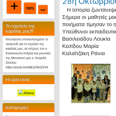
28η Οκτωβρίου
Η Ιστορία ζωντάνεψε
Σήμερα οι μαθητές μα
ποιήματα τίμησαν το 
Το σχολείο της
καρδιάς μας!!!
Υπεύθυνοι εκπαιδευτικ
Βασιλειάδου Λουκία
Απολαύστε οπτικοποιημένο το
τραγούδι για το σχολείο της
Κεσίδου Μαρία
καρδιάς μας, σε στίχους του κ.
Καλαϊτζάκη Ράνια
Κασκανιώτη Ανδρέα και μουσική
της Μουσικού μας κ. Λιναρδή
Στέλλας:
https://youtu.be/MjEaO9cE6Vk
Η ώρα είναι ..
Athens
Κατηγορίες