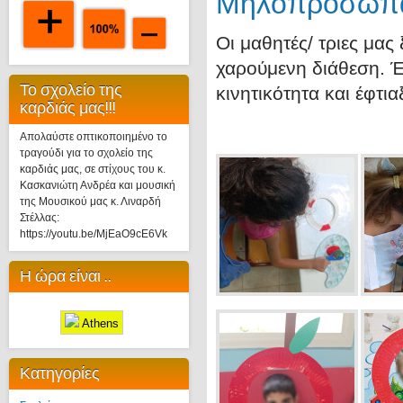
Μηλοπροσωπά
Οι μαθητές/ τριες μας
χαρούμενη διάθεση. Έ
Το σχολείο της
κινητικότητα και έφτι
καρδιάς μας!!!
Απολαύστε οπτικοποιημένο το
τραγούδι για το σχολείο της
καρδιάς μας, σε στίχους του κ.
Κασκανιώτη Ανδρέα και μουσική
της Μουσικού μας κ. Λιναρδή
Στέλλας:
https://youtu.be/MjEaO9cE6Vk
Η ώρα είναι ..
Athens
Κατηγορίες