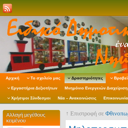
Αρχική
Το σχολείο μας
Δραστηριότητες
Βραβεί
Εργαστήρια Δεξιοτήτων
Μνημόνιο Ενεργειών Διαχείρισ
Χρήσιμοι Σύνδεσμοι
Νέα – Ανακοινώσεις
Επικοινωνία
↑ Επιστροφή σε
Φθινοπωρ
Αλλαγή μεγέθους
κειμένου