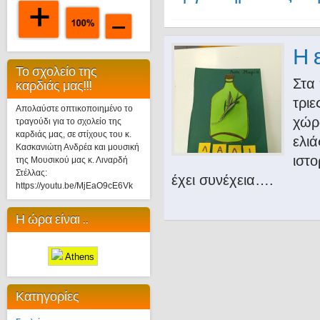
Η 
Το σχολείο της
Στα 
καρδιάς μας!!!
τριε
Απολαύστε οπτικοποιημένο το
χώρ
τραγούδι για το σχολείο της
καρδιάς μας, σε στίχους του κ.
ελιά
Κασκανιώτη Ανδρέα και μουσική
ιστο
της Μουσικού μας κ. Λιναρδή
Στέλλας:
έχει συνέχεια….
https://youtu.be/MjEaO9cE6Vk
Η ώρα είναι ..
Athens
Κατηγορίες