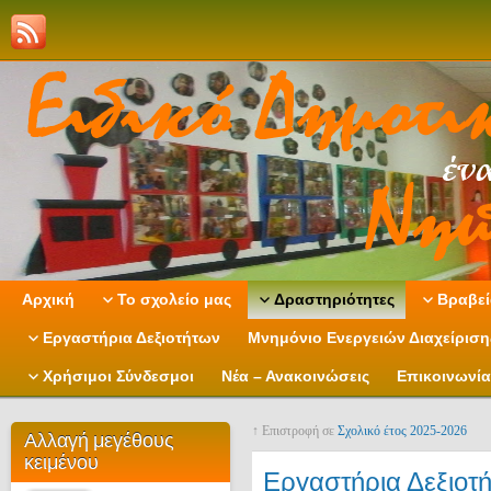
Αρχική
Το σχολείο μας
Δραστηριότητες
Βραβεί
Εργαστήρια Δεξιοτήτων
Μνημόνιο Ενεργειών Διαχείρισ
Χρήσιμοι Σύνδεσμοι
Νέα – Ανακοινώσεις
Επικοινωνία
↑ Επιστροφή σε
Σχολικό έτος 2025-2026
Αλλαγή μεγέθους
κειμένου
Εργαστήρια Δεξιοτ