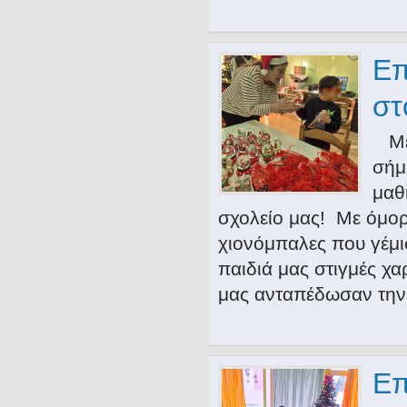
Επ
στ
Με 
σήμ
μαθ
σχολείο μας! Με όμορ
χιονόμπαλες που γέμι
παιδιά μας στιγμές χα
μας ανταπέδωσαν τη
Επ