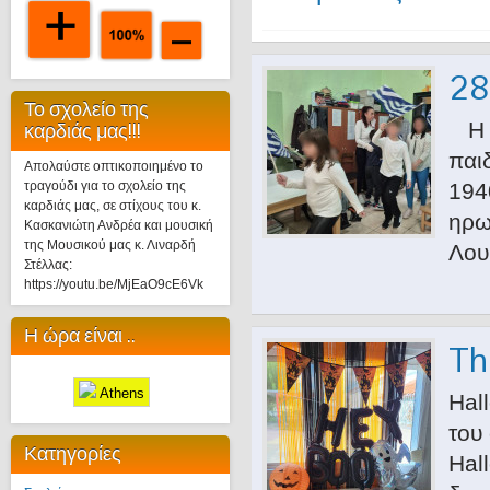
28
Το σχολείο της
Η Ι
καρδιάς μας!!!
παι
Απολαύστε οπτικοποιημένο το
τραγούδι για το σχολείο της
194
καρδιάς μας, σε στίχους του κ.
ηρω
Κασκανιώτη Ανδρέα και μουσική
της Μουσικού μας κ. Λιναρδή
Λου
Στέλλας:
https://youtu.be/MjEaO9cE6Vk
Η ώρα είναι ..
Th
Athens
Hal
του
Κατηγορίες
Hal