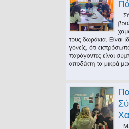
Πά
Σήμ
βου
χαμ
τους δωράκια. Είναι ι
γονείς, ότι εκπρόσωπο
παράγοντες είναι συμ
αποδέκτη τα μικρά μα
Πα
Σύ
Χα
Μέλ