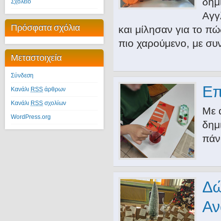
δημ
Σχολείο
Αγγ
Πρόσφατα σχόλια
και μίλησαν για το πώ
πιο χαρούμενο, με συ
Μεταστοιχεία
Σύνδεση
Επ
Κανάλι
RSS
άρθρων
Κανάλι
RSS
σχολίων
Με 
WordPress.org
δημ
πάν
Δώ
Αν