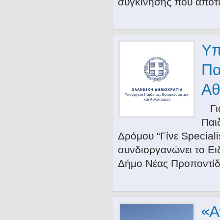
συγκίνησης που αποτ
Υπ
Πα
Αθ
Για
Παι
Δρόμου “Γίνε Specia
συνδιοργανώνει το Ει
Δήμο Νέας Προποντίδ
«Α