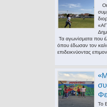
Οι 
συμ
διο
«ΑΓ
Δημ
Τα αγωνίσματα που έλ
όπου έδωσαν τον καλύ
επιδεικνύοντας επιμο
«Μ
συ
Φε
Το 