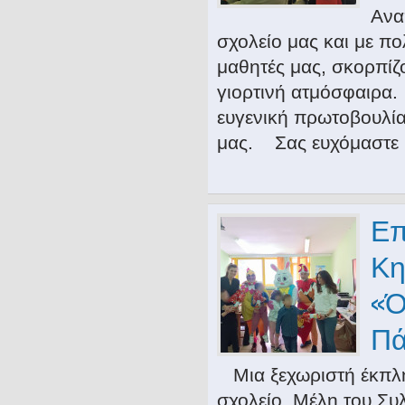
Ανα
σχολείο μας και με 
μαθητές μας, σκορπίζ
γιορτινή ατμόσφαιρα.
ευγενική πρωτοβουλία
μας. Σας ευχόμαστε
Επ
Κη
«Ό
Π
Μια ξεχωριστή έκπλη
σχολείο. Μέλη του Σ