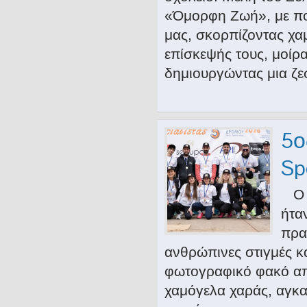
«Όμορφη Ζωή», με πο
μας, σκορπίζοντας χα
επίσκεψής τους, μοίρ
δημιουργώντας μια ζε
5ο
Sp
Ο 5
ήτα
πρα
ανθρώπινες στιγμές 
φωτογραφικό φακό απ
χαμόγελα χαράς, αγκα