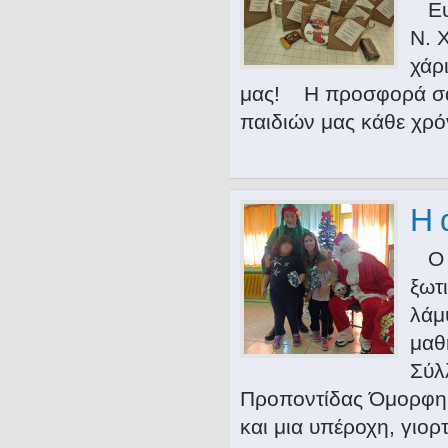
Ευχ
Ν. 
χάρ
μας! Η προσφορά σας 
παιδιών μας κάθε χρό
Η 
Ο Ά
ξωτ
λάμ
μαθ
Σύλ
Προποντίδας Όμορφη 
και μια υπέροχη, γιορ