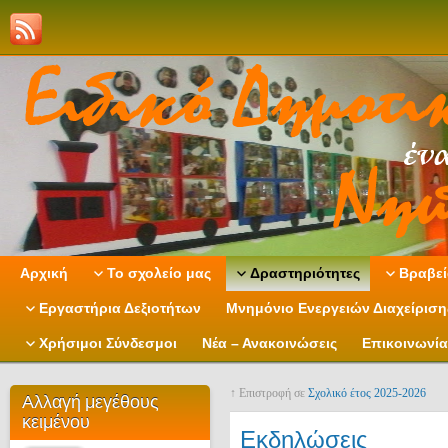
Αρχική
Το σχολείο μας
Δραστηριότητες
Βραβεί
Εργαστήρια Δεξιοτήτων
Μνημόνιο Ενεργειών Διαχείρισ
Χρήσιμοι Σύνδεσμοι
Νέα – Ανακοινώσεις
Επικοινωνία
↑ Επιστροφή σε
Σχολικό έτος 2025-2026
Αλλαγή μεγέθους
κειμένου
Εκδηλώσεις