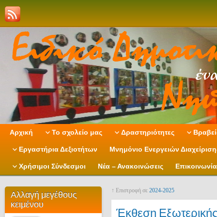
Αρχική
Το σχολείο μας
Δραστηριότητες
Βραβεί
Εργαστήρια Δεξιοτήτων
Μνημόνιο Ενεργειών Διαχείρισ
Χρήσιμοι Σύνδεσμοι
Νέα – Ανακοινώσεις
Επικοινωνία
↑ Επιστροφή σε
2024-2025
Αλλαγή μεγέθους
κειμένου
Έκθεση Εξωτερικής