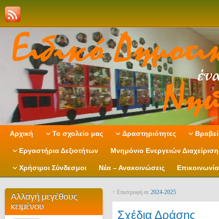
Αρχική
Το σχολείο μας
Δραστηριότητες
Βραβεί
Εργαστήρια Δεξιοτήτων
Μνημόνιο Ενεργειών Διαχείρισ
Χρήσιμοι Σύνδεσμοι
Νέα – Ανακοινώσεις
Επικοινωνία
↑ Επιστροφή σε
2024-2025
Αλλαγή μεγέθους
κειμένου
Σχέδια Δράσης