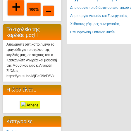
Δημιουργία τρισδιάστατου εποπτικού 
Δημιουργία Δεσμών και Συνεργασίας
Χτίζοντας γέφυρες συνεργασίας
Το σχολείο της
Επιμόρφωση Εκπαιδευτικών
καρδιάς μας!!!
Απολαύστε οπτικοποιημένο το
τραγούδι για το σχολείο της
καρδιάς μας, σε στίχους του κ.
Κασκανιώτη Ανδρέα και μουσική
της Μουσικού μας κ. Λιναρδή
Στέλλας:
https://youtu.be/MjEaO9cE6Vk
Η ώρα είναι ..
Athens
Κατηγορίες