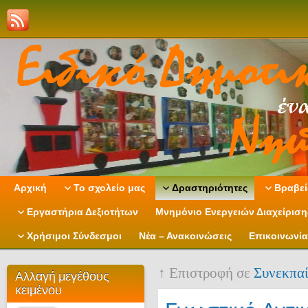
Αρχική
Το σχολείο μας
Δραστηριότητες
Βραβεί
Εργαστήρια Δεξιοτήτων
Μνημόνιο Ενεργειών Διαχείρισ
Χρήσιμοι Σύνδεσμοι
Νέα – Ανακοινώσεις
Επικοινωνία
↑ Επιστροφή σε
Συνεκπα
Αλλαγή μεγέθους
κειμένου