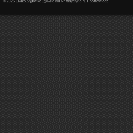
© 2026 Ειδικό Δημοτικό Σχολείο και Νηπιαγωγείο Ν. Προποντίδας.