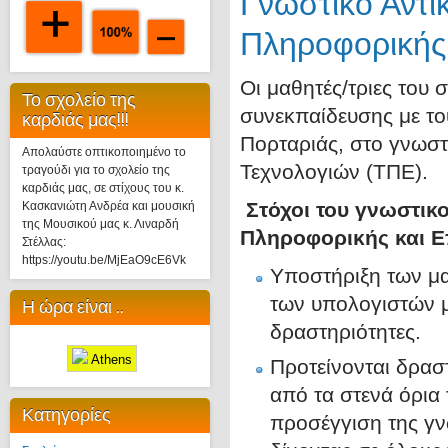
Γνωστικό Αντικ
Πληροφορικής 
Οι μαθητές/τριες του
Το σχολείο της
συνεκπαίδευσης με το
καρδιάς μας!!!
Πορταριάς, στο γνωστ
Απολαύστε οπτικοποιημένο το
Τεχνολογιών (ΤΠΕ).
τραγούδι για το σχολείο της
καρδιάς μας, σε στίχους του κ.
Στόχοι του γνωστικο
Κασκανιώτη Ανδρέα και μουσική
της Μουσικού μας κ. Λιναρδή
Πληροφορικής και Ε
Στέλλας:
https://youtu.be/MjEaO9cE6Vk
Υποστήριξη των μ
των υπολογιστών μ
Η ώρα είναι ..
δραστηριότητες.
Athens
Προτείνονται δρασ
από τα στενά όρια
Κατηγορίες
προσέγγιση της γν