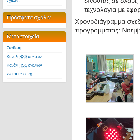
δίνοντας σε όλους
Σχολείο
τεχνολογία με εφα
Πρόσφατα σχόλια
Χρονοδιάγραμμα σχεδ
προγράμματος: Νοέμβ
Μεταστοιχεία
Σύνδεση
Κανάλι
RSS
άρθρων
Κανάλι
RSS
σχολίων
WordPress.org