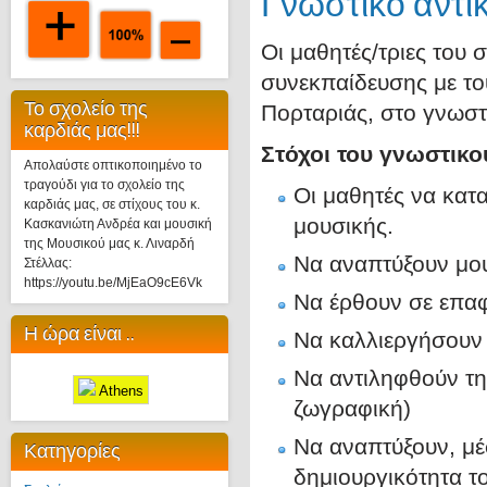
Γνωστικό αντι
Οι μαθητές/τριες του
συνεκπαίδευσης με το
Το σχολείο της
Πορταριάς, στο γνωστ
καρδιάς μας!!!
Στόχοι του γνωστικο
Απολαύστε οπτικοποιημένο το
τραγούδι για το σχολείο της
Οι μαθητές να κατα
καρδιάς μας, σε στίχους του κ.
μουσικής.
Κασκανιώτη Ανδρέα και μουσική
της Μουσικού μας κ. Λιναρδή
Να αναπτύξουν μου
Στέλλας:
https://youtu.be/MjEaO9cE6Vk
Να έρθουν σε επαφ
Η ώρα είναι ..
Να καλλιεργήσουν 
Να αντιληφθούν τη 
Athens
ζωγραφική)
Να αναπτύξουν, μέ
Κατηγορίες
δημιουργικότητα τ