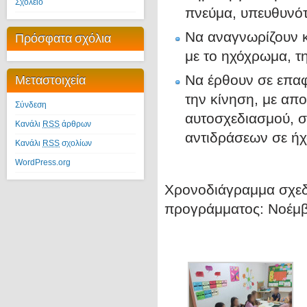
Σχολείο
πνεύμα, υπευθυνότη
Να αναγνωρίζουν κ
Πρόσφατα σχόλια
με το ηχόχρωμα, τη
Μεταστοιχεία
Να έρθουν σε επαφ
την κίνηση, με απ
Σύνδεση
αυτοσχεδιασμού, σ
Κανάλι
RSS
άρθρων
αντιδράσεων σε ήχ
Κανάλι
RSS
σχολίων
WordPress.org
Χρονοδιάγραμμα σχεδ
προγράμματος: Νοέμβ