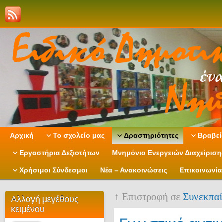
Αρχική
Το σχολείο μας
Δραστηριότητες
Βραβεί
Εργαστήρια Δεξιοτήτων
Μνημόνιο Ενεργειών Διαχείρισ
Χρήσιμοι Σύνδεσμοι
Νέα – Ανακοινώσεις
Επικοινωνία
↑ Επιστροφή σε
Συνεκπα
Αλλαγή μεγέθους
κειμένου