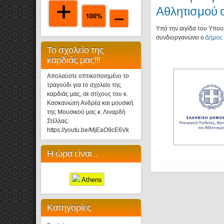
Αθλητισμού ο
Υπό την αιγίδα του Υπου
συνδιοργανώνει ο
Δήμος
Το σχολείο της
καρδιάς μας!!!
Απολαύστε οπτικοποιημένο το
τραγούδι για το σχολείο της
καρδιάς μας, σε στίχους του κ.
Κασκανιώτη Ανδρέα και μουσική
της Μουσικού μας κ. Λιναρδή
Στέλλας:
https://youtu.be/MjEaO9cE6Vk
Η ώρα είναι ..
Athens
Κατηγορίες