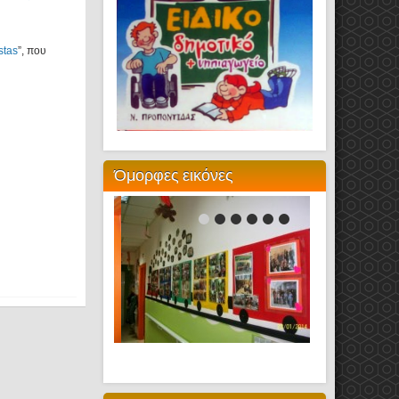
stas
”, που
Όμορφες εικόνες