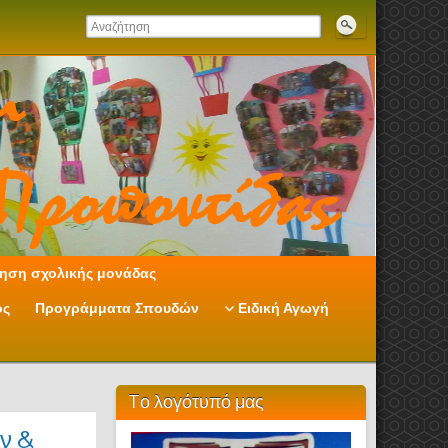
ηση σχολικής μονάδας
ος
Προγράμματα Σπουδών
Ειδική Αγωγή
Tο λογότυπό μας
ν &