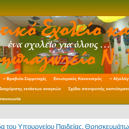
Βραβεία-Συμμετοχές
Εσωτερικός Κανονισμός
Αξιολόγ
Διαχείρισης εκτάκτων αναγκών
Σχέδιο αποτροπής καπνίσματ
πικοινωνία
ίδα του Υπουργείου Παιδείας, Θρησκευμάτω