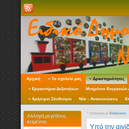
Αρχική
Το σχολείο μας
Δραστηριότητες
Εργαστήρια Δεξιοτήτων
Μνημόνιο Ενεργειών 
Χρήσιμοι Σύνδεσμοι
Νέα – Ανακοινώσεις
Ε
↑ Επιστροφή σε
Εκδηλώσεις
Αλλαγή μεγέθους
κειμένου
Υπό την αιγ