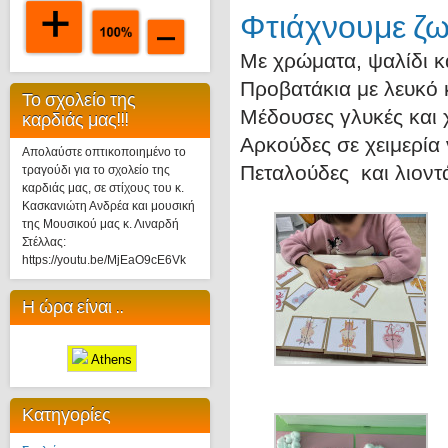
Φτιάχνουμε ζω
Με χρώματα, ψαλίδι κα
Προβατάκια με λευκό 
Το σχολείο της
Μέδουσες γλυκές και 
καρδιάς μας!!!
Αρκούδες σε χειμερία
Απολαύστε οπτικοποιημένο το
Πεταλούδες και λιοντ
τραγούδι για το σχολείο της
καρδιάς μας, σε στίχους του κ.
Κασκανιώτη Ανδρέα και μουσική
της Μουσικού μας κ. Λιναρδή
Στέλλας:
https://youtu.be/MjEaO9cE6Vk
Η ώρα είναι ..
Athens
Κατηγορίες