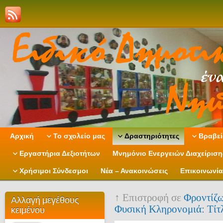
Αρχική
Το σχολείο μας
Δραστηριότητες
Βραβεί
Εργαστήρια Δεξιοτήτων
Μνημόνιο Ενεργειών Διαχείρισ
Χρήσιμοι Σύνδεσμοι
Νέα – Ανακοινώσεις
Επικοινωνία
↑ Επιστροφή σε
Φροντίζω
Αλλαγή μεγέθους
Φυσική Κληρονομιά: Τίτ
κειμένου